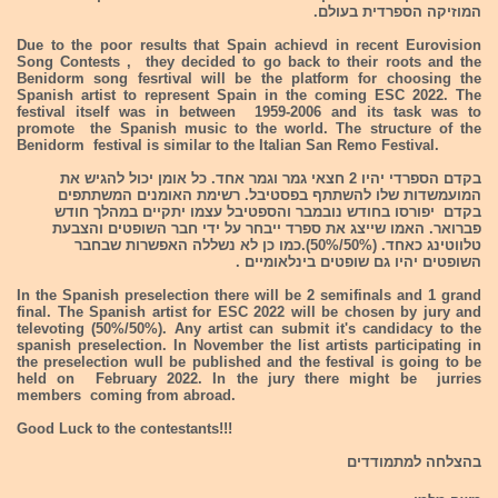
המוזיקה הספרדית בעולם.
Due to the poor results that Spain achievd in recent Eurovision
Song Contests , they decided to go back to their roots and the
Benidorm song fesrtival will be the platform for choosing the
Spanish artist to represent Spain in the coming ESC 2022. The
festival itself was in between 1959-2006 and its task was to
promote the Spanish music to the world. The structure of the
Benidorm festival is similar to the Italian San Remo Festival.
בקדם הספרדי יהיו 2 חצאי גמר וגמר אחד. כל אומן יכול להגיש את
המועמשדות שלו להשתתף בפסטיבל. רשימת האומנים המשתתפים
בקדם יפורסו בחודש נובמבר והספטיבל עצמו יתקיים במהלך חודש
פברואר. האמו שייצג את ספרד ייבחר על ידי חבר השופטים והצבעת
טלווטינג כאחד. (50%/50%).כמו כן לא נשללה האפשרות שבחבר
השופטים יהיו גם שופטים בינלאומיים .
In the Spanish preselection there will be 2 semifinals and 1 grand
final. The Spanish artist for ESC 2022 will be chosen by jury and
televoting (50%/50%). Any artist can submit it's candidacy to the
spanish preselection. In November the list artists participating in
the preselection wull be published and the festival is going to be
held on February 2022. In the jury there might be jurries
members coming from abroad.
Good Luck to the contestants!!!
בהצלחה למתמודדים