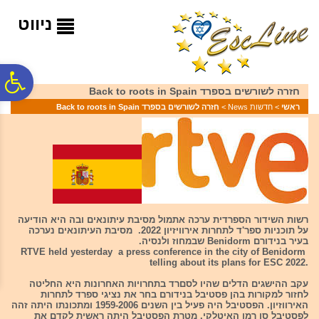
לתפריט
לתוכן
לתפריט
אתר
המרכזי
נגישות
ניווט
פ
חזרה לשורשים בספרד Back to roots in Spain
ראשי
>
חדשות News
>
חזרה לשורשים בספרד Back to roots in Spain
סר
נג
רשות השידור הספרדית ערכה אתמול מסיבת עיתונאים ובה היא הודיעה
על תוכניות ספר'ד לתחרות אירוויזיון 2022. מסיבת העיתונאים נערכה
בעיר בנידורם Benidorm שבמחוז ולנסיה.
RTVE held yesterday a press conference in the city of Benidorm
telling about its plans for ESC 2022.
עקב ההישגים הדלים שהיו לסםרד בתחרויות האחרונות היא החליטה
לחזור למקורות בהן פסטיבל בנידורם בחר את נציגי ספרד לתחרות
האירווזיון. הפסטיבל היה פעיל בין השנים 1959-2006 ומתכונתו היתה זהה
לפסטיבל סן רמו האיטלקי. מטרת הפסטיבל היתה ראשית לקדם את