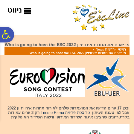
לתפריט
לתוכן
לתפריט
אתר
המרכזי
נגישות
ניווט
פ
מי יארח את תחרות אירוויזיון 2022 Who is going to host the ESC
ראשי
>
חדשות News
>
סר
מי יארח את תחרות אירוויזיון 2022 Who is going to host the ESC
נג
ובכן 17 ערים הדישו את המועמדות שלהם לאירוח תחרות אירוויזיון 2022
אבל לפי טענת העיתון
טריסטה פרימה Trieste Prima
רק 3 ערים עמודות
בקריטריונים שהציבו איגוד השידור האירופי ורשות השידור האיטלקית