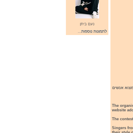
נעם ביתן
לתמונות נוספות...
למצוא אנשים
The organis
website ad
The contest
Singers fro
their style