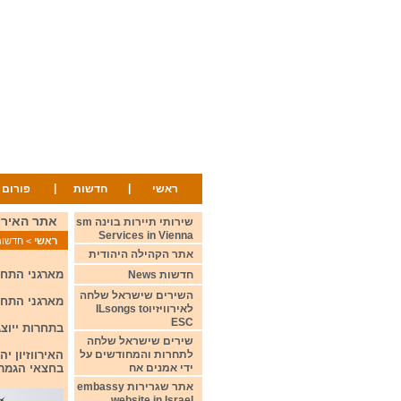
|
|
ראשי
חדשות
פורום
אתר האירוויזיון הר
שירותי תיירות בוינה sm
Services in Vienna
ראשי
>
חדשות ws
אתר הקהילה היהודית
מארגני התחרות ה
חדשות News
השירים שישראל שלחה
מארגני התחרות צו
לאירוויזיוILsongs to
ESC
בתחרות ייוצגו כל 50 המדינות של אמריקה וכל אמן יוכל 
שירים שישראל שלחה
לתחרות והמחודשים על
האירווזיון י
ידי אמנים אח
בחצאי הגמר 
אתר שגרירות embassy
website in Israel