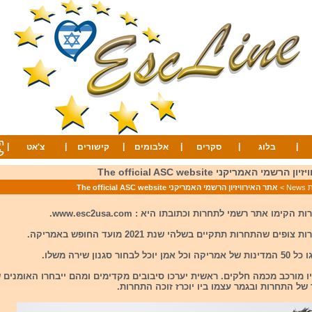
ה
|
|
|
|
|
|
בלוג
סקרים
אלבומים
קישורים
צ'אט
ל
שמי האמריקני The official ASC website
Ne
>
אתר האירוויזיון הרשמי האמריקני The official ASC website
קימו אתר רשמי לתחרות וכתובתו היא : www.esc2usa.com.
פים שהתחרות תתקיים בשלהי שנת 2021 מועד החופש באמריקה.
לבחור סגנון שירה משלו.
היו מורכב מכמה חלקים. ראשית יערכו סיבובים מקדימים ומהם ייבחרו האומנים 
של התחרות ובגמר עצמו ביו יוכרז זוכה התחרות.