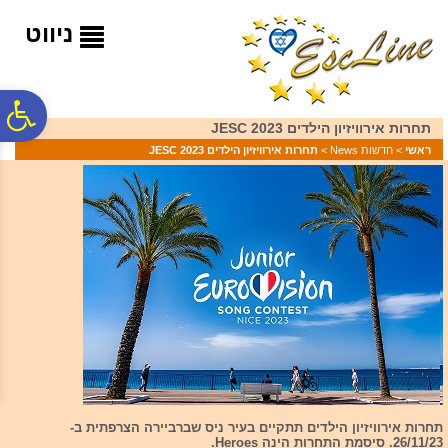
לתפריט
לתוכן
לתפריט
אתר
המרכזי
נגישות
ניווט
פ
תחרות אירוויזיון הילדים 2023 JESC
ראשי
>
חדשות News
>
תחרות אירוויזיון הילדים 2023 JESC
סר
נג
תחרות אירוויזיון הילדים תתקיים בעיר ניס שברביירה הצרפתית ב-
26/11/23. סיסמת התחרות הינה Heroes.