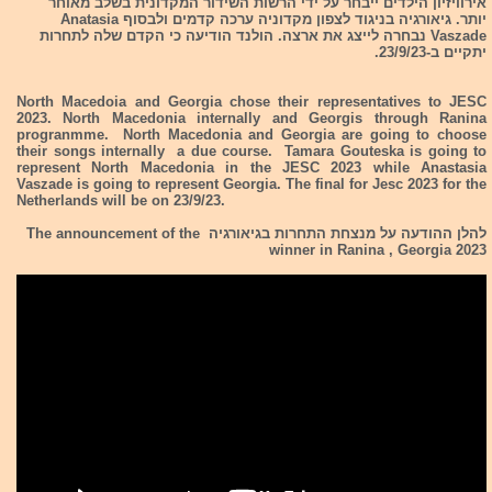
אירוויזיון הילדים ייבחר על ידי הרשות השידור המקדונית בשלב מאוחר
יותר. גיאורגיה בניגוד לצפון מקדוניה ערכה קדמים ולבסוף Anatasia
Vaszade נבחרה לייצג את ארצה. הולנד הודיעה כי הקדם שלה לתחרות
יתקיים ב-23/9/23.
North Macedoia and Georgia chose their representatives to JESC
2023. North Macedonia internally and Georgis through Ranina
progranmme. North Macedonia and Georgia are going to choose
their songs internally a due course. Tamara Gouteska is going to
represent North Macedonia in the JESC 2023 while Anastasia
Vaszade is going to represent Georgia. The final for Jesc 2023 for the
Netherlands will be on 23/9/23.
להלן ההודעה על מנצחת התחרות בגיאורגיה The announcement of the
winner in Ranina , Georgia 2023