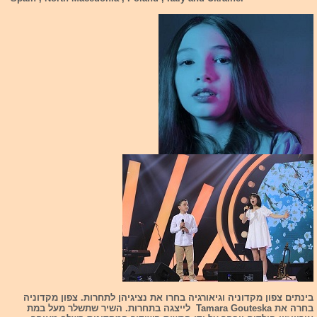
בינתים צפון מקדוניה וגיאורגיה בחרו את נציגיהן לתחרות. צפון מקדוניה
בחרה את Tamara Gouteska לייצגה בתחרות. השיר שתשלר מעל במת