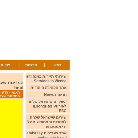
|
|
ראשי
חדשות
פורום
שירותי תיירות בוינה sm
Services in Vienna
final
אתר הקהילה היהודית
ראשי
>
חדשות ws
חדשות News
המדינות שעלו לגמר מחצי גמר שני nal
השירים שישראל שלחה
לאירוויזיוILsongs to
ESC
שירים שישראל שלחה
לתחרות והמחודשים על
ידי אמנים אח
אתר שגרירות embassy
website in Israel