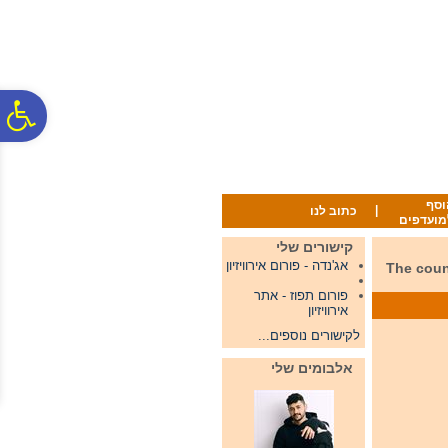
לתפריט
לתוכן
לתפריט
אתר
המרכזי
נגישות
פ
סר
וסף
|
כתוב לנו
מועדפים
נג
קישורים שלי
אג'נדה - פורום אירוויזיון
The countries 
פורום תפוז - אתר
אירוויזיון
לקישורים נוספים...
אלבומים שלי