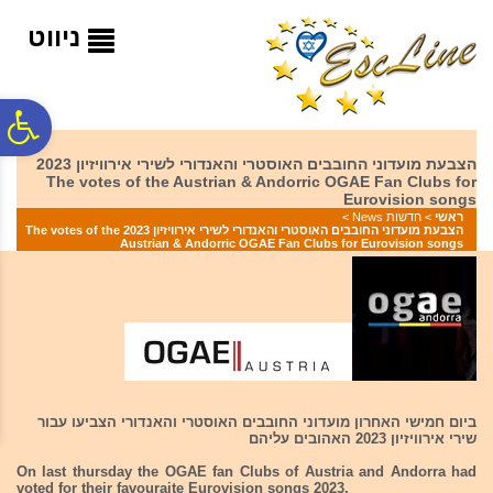
לתפריט
לתוכן
לתפריט
אתר
המרכזי
נגישות
ניווט
פ
הצבעת מועדוני החובבים האוסטרי והאנדורי לשירי אירוויזיון 2023
The votes of the Austrian & Andorric OGAE Fan Clubs for
סר
Eurovision songs
ראשי
>
חדשות News
>
הצבעת מועדוני החובבים האוסטרי והאנדורי לשירי אירוויזיון 2023 The votes of the
Austrian & Andorric OGAE Fan Clubs for Eurovision songs
נג
ביום חמישי האחרון מועדוני החובבים האוסטרי והאנדורי הצביעו עבור
שירי אירוויזיון 2023 האהובים עליהם
On last thursday the OGAE fan Clubs of Austria and Andorra had
voted for their favouraite Eurovision songs 2023.