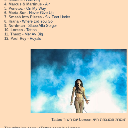
4. Marcus & Martinus -
Air
5. Penetoz -
On My Way
6. Maria Sur -
Never Give Up
7. Smash Into Pieces -
Six Feet Under
8. Kiana -
Where Did You Go
9. Nordman -
Slapp Alla Sorger
10. Loreen -
Tattoo
11. Theoz -
Mer Av Dig
12. Paul Rey -
Royals
הזמרת המנצחת היא Loreen עם השיר Tattoo