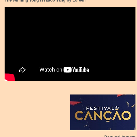
The winning song isTattoo sang by Loreen