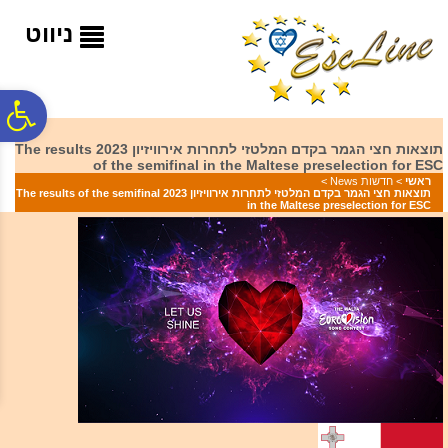
לתפריט
לתוכן
לתפריט
אתר
המרכזי
נגישות
ניווט
פ
תוצאות חצי הגמר בקדם המלטזי לתחרות אירוויזיון 2023 The results
of the semifinal in the Maltese preselection for ESC
סר
ראשי
>
חדשות News
>
תוצאות חצי הגמר בקדם המלטזי לתחרות אירוויזיון 2023 The results of the semifinal
in the Maltese preselection for ESC
נג