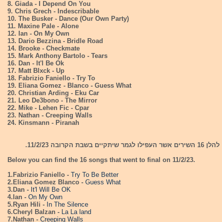
8. Giada - I Depend On You
9. Chris Grech - Indescribable
10. The Busker - Dance (Our Own Party)
11. Maxine Pale - Alone
12. Ian - On My Own
13. Dario Bezzina - Bridle Road
14. Brooke - Checkmate
15. Mark Anthony Bartolo - Tears
16. Dan - It'l Be Ok
17. Matt Blxck - Up
18. Fabrizio Faniello - Try To
19. Eliana Gomez - Blanco - Guess What
20. Christian Arding - Eku Car
21. Leo De3bono - The Mirror
22. Mike - Lehen Fic - Cpar
23. Nathan - Creeping Walls
24. Kinsmann - Piranah
להלן 16 השירים אשר העפילו לגמר שיתקיים בשבת הקרובה 11/2/23.
Below you can find the 16 songs that went to final on 11/2/23.
1.Fabrizio Faniello -
Try To Be Better
2.Eliana Gomez Blanco -
Guess What
3.Dan -
It'l Will Be OK
4.Ian -
On My Own
5.Ryan Hili -
In The Silence
6.Cheryl Balzan -
La La land
7.Nathan -
Creeping Walls