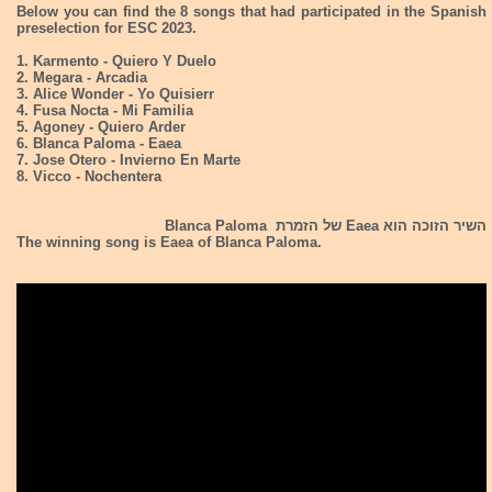
Below you can find the 8 songs that had participated in the Spanish
preselection for ESC 2023.
1. Karmento - Quiero Y Duelo
2. Megara - Arcadia
3. Alice Wonder - Yo Quisierr
4. Fusa Nocta - Mi Familia
5. Agoney - Quiero Arder
6. Blanca Paloma - Eaea
7. Jose Otero - Invierno En Marte
8. Vicco - Nochentera
השיר הזוכה הוא Eaea של הזמרת Blanca Paloma
The winning song is Eaea of Blanca Paloma.