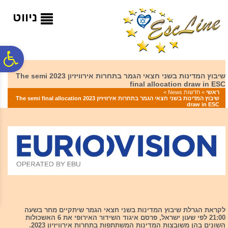
לתפריט
לתוכן
לתפריט
אתר
המרכזי
נגישות
ניווט
פ
שיבוץ המדינות בשני חצאי הגמר בתחרות אירוויזיון 2023 The semi
final allocation draw in ESC
סר
ראשי
>
חדשות News
>
שיבוץ המדינות בשני חצאי הגמר בתחרות אירוויזיון 2023 The semi final allocation
draw in ESC
נג
לקראת הגרלת שיבוץ המדינות בשני חצאי הגמר שיתקיים מחר בשעה
21:00 לפי שעון ישראל, פרסם איגוד השידור האירופי את 6 האשכולות
השונים בהן משובצות המדינות המשתתפות בתחרות אירוויזיון 2023.