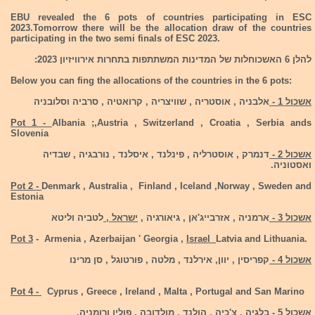
EBU revealed the 6 pots of countries participating in ESC
2023.Tomorrow there will be the allocation draw of the countries
participating in the two semi finals of ESC 2023.
להלן 6 האשכוחלות של המדינות המשתתפות בתחרות אירוויזיון 2023:
Below you can fing the allocations of the countries in the 6 pots:
אשכול 1 -
אלבניה , אוסטריה , שוויצריה , קרואטיה , סרביה וסלובניה
Pot 1 -
Albania ;,Austria , Switzerland , Croatia , Serbia ands
Slovenia
אשכול 2 -
דנמרק , אוסטרליה , פינלנד , איסלנד , נורבגיה , שבדיה
ואסטוניה.
Pot 2 -
Denmark , Australia , Finland , Iceland ,Norway , Sweden and
Estonia
אשכול 3 -
ארמניה , אזרבייג'אן , גיאורגיה ,
ישראל ,
לטביה וליטא
Pot 3
- Armenia , Azerbaijan ' Georgia ,
Israel
Latvia and Lithuania.
אשכול 4 -
קפריסין , יוון, אירלנד , מלטה , פורטוגל , סן מרינו
Pot 4 -
Cyprus , Greece , Ireland , Malta , Portugal and San Marino
אשכול 5 -
בלגיה , צ'כיה , הולנד , מולדובה , פולין ורומניה.