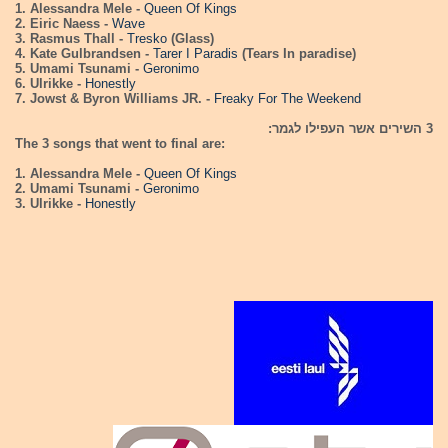
1. Alessandra Mele -
Queen Of Kings
2. Eiric Naess -
Wave
3. Rasmus Thall -
Tresko
(Glass)
4. Kate Gulbrandsen -
Tarer I Paradis
(Tears In paradise)
5. Umami Tsunami -
Geronimo
6. Ulrikke -
Honestly
7. Jowst & Byron Williams JR. -
Freaky For The Weekend
3 השירים אשר העפילו לגמר:
The 3 songs that went to final are:
1. Alessandra Mele -
Queen Of Kings
2. Umami Tsunami -
Geronimo
3. Ulrikke -
Honestly