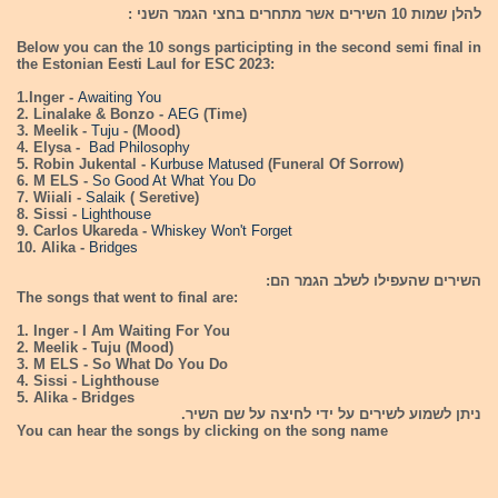
להלן שמות 10 השירים אשר מתחרים בחצי הגמר השני :
Below you can the 10 songs participting in the second semi final in
the Estonian Eesti Laul for ESC 2023:
1.Inger -
Awaiting You
2. Linalake & Bonzo -
AEG
(Time)
3. Meelik -
Tuju
- (Mood)
4. Elysa -
Bad Philosophy
5. Robin Jukental -
Kurbuse Matused
(Funeral Of Sorrow)
6. M ELS -
So Good At What You Do
7. Wiiali -
Salaik
( Seretive)
8. Sissi -
Lighthouse
9. Carlos Ukareda -
Whiskey Won't Forget
10. Alika -
Bridges
השירים שהעפילו לשלב הגמר הם:
The songs that went to final are:
1. Inger - I Am Waiting For You
2. Meelik - Tuju (Mood)
3. M ELS - So What Do You Do
4. Sissi - Lighthouse
5. Alika - Bridges
ניתן לשמוע לשירים על ידי לחיצה על שם השיר.
You can hear the songs by clicking on the song name