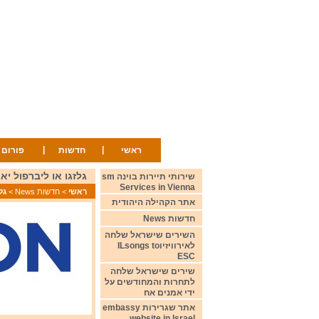
|
|
ראשי
חדשות
פורום
גלזגו או ליברפול יארחו את תחרות אירוויזיו
שירותי תיירות בוינה sm
Services in Vienna
ראשי
>
חדשות News
>
גלזג
אתר הקהילה היהודית
חדשות News
השירים שישראל שלחה
לאירוויזיוILsongs to
ESC
שירים שישראל שלחה
לתחרות והמחודשים על
ידי אמנים אח
אתר שגרירות embassy
website in Israel