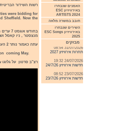
רשות השידור הבריטית הוד
האמנים שנבחרו
באירוויזיון ESC
ities were bidding for
ARTISTS 2024
d Sheffield. Now the
חובב במשרה מלאה
השירים שנבחרו
באירוויזיון ESC Songs
04/08/2026 11:06
מנצסטר , ניו קאסל ושפ
2025
חדשות אירוויזיון 4/8/26
מבזקים
עתה כאמור נותר 2 הערים הללו. בי.בי.סי יחד עם איגוד השידור האירופי יקבעו בסופו של דבר איזה עיר תארח את התחרות.
31/07/2026 08:54
תחרות אירוויזיון 2027
3 on coming May.
24/07/2026 19:32
רצ"ב סרטון על גלזגו I am enclosing a short video about Glasgow
חדשות אירוויזיון 24/7/26
23/07/2026 08:52
חדשות אירוויזיון 23/7/26