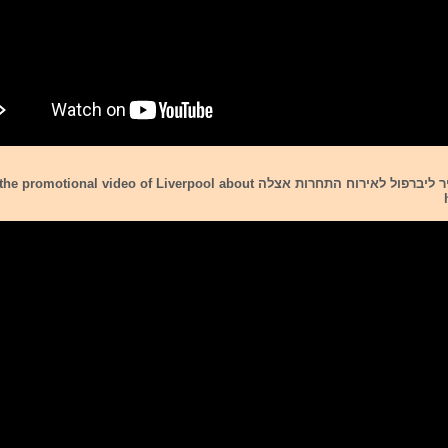
רצ"ב סרטון שהכינה עיר ליברפול לאירוח התחרות אצלה al video of Liverpool about