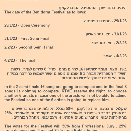
הימים בהם ייערך הפסטיבל הם כדלקמן:
The date of the Benidorm Festival as follows:
29/1/23 - מסיבת הפתיחה
29/1/23 - Open Ceremony
31/1/23 - חצי גמר ראשון
31/1/23 - First Semi Final
2/2/23 - חצי גמר שני
2/2/23 - Second Semi Final
4/2/23 - הגמר
4/2/23 - The final
בשני חצאי הגמר ישתתפו 16 שירים מהם יעפילו 8 שירים לגמר. רשות
השידור הספרדית תבחר ב-6 אומנים נוספים אשר ישמשו כרזרבה במידה
ואחד האומנים יצטרך לפרוש מהתחרות.
In the 2 semi finals 16 song are going to compete and in the final 8
songs is goimng to compete. RTVE reserve the right to choose
another 6 artists in case one of the artists will not be able to attend
the Festival so one of the 6 artists is going to replace him.
שקלול ההצבעה יהיה כדלקמן - 50% מכלל הקולות יבוא מחבר שיפוט
בינאומיץ בחבר השיפוט בינלאומי יהיו אומנים מקומיים ובינלאומיים. 25%
מהקולחות יבואו מחבר שופטים אקראי ו- 25% יבואו מקהל הבוחרים.
The votes for the Festival will 50% from Professional Jury . 25%
from demoscopic Jury and 25 % from Public Voting.