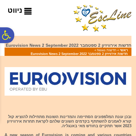
לתפריט
לתוכן
לתפריט
אתר
המרכזי
נגישות
ניווט
פ
חדשות אירוויזיון 2 ספטמבר 2022 Eurovision News 2 September
ראשי
>
חדשות News
>
סר
חדשות אירוויזיון 2 ספטמבר 2022 Eurovision News 2 September
נג
ובכן עונת המלפפונים הסתיימה והמדינות השונות מתחילות להוציא קול
קורא לאמנים להשתתף בקדמים השונים שלהם לקראת תחרות אירוויזיון
2023 אשר תתקיים בחודש מאי באנגליה.
A new season of Eurovision is coming and various countries