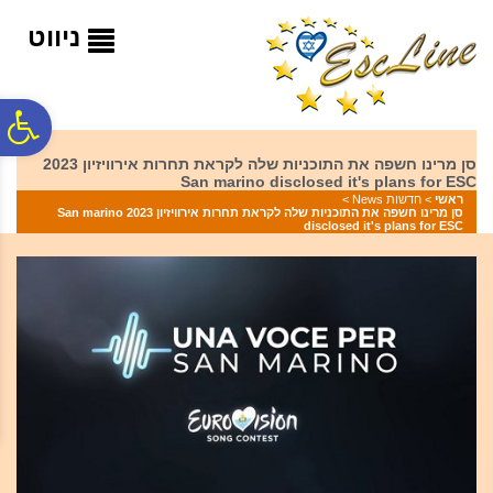
לתפריט
לתוכן
לתפריט
אתר
המרכזי
נגישות
ניווט
פ
סן מרינו חשפה את התוכניות שלה לקראת תחרות אירוויזיון 2023
San marino disclosed it's plans for ESC
סר
ראשי
>
חדשות News
>
סן מרינו חשפה את התוכניות שלה לקראת תחרות אירוויזיון 2023 San marino
disclosed it's plans for ESC
נג