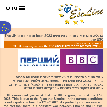
לתפריט
לתוכן
לתפריט
אתר
המרכזי
נגישות
ניווט
פ
אנגליה תארח את תחרות אירוויזיון 2023 The UK is going to host
the ESC
סר
ראשי
>
חדשות News
>
אנגליה תארח את תחרות אירוויזיון 2023 The UK is going to host the ESC
נג
איגוד השידור האירופי הודיע אתמול כי אנגליה תארח את תחרות
אירוויזיון 2023. היות ואוקראינה נמצאת במצב מלחמה עם רוסיה אין
באפשרותה לארח את התחרות והתחרות נדדה לאנגליה שהזמר שייצג
אותה זכה במקום השני בתחרות שהתקיימה בטורינו השנה.
EBU aanounced yesterdat that the UK is going to host the ESC
2023. This is due to the fgact that Ukraine in the current conditions
is not capable to host the ESXC 2023. As probably you are aware to
the fact that there is a constant war between Ukraine and Russia.