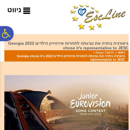
לתפריט
לתוכן
לתפריט
אתר
המרכזי
נגישות
ניווט
פ
גיאורגיה בחרה את נציגתה לתחרות אירוויזיון הילדים 2022 Georgia
chose it's representative to JESC
סר
ראשי
>
חדשות News
>
גיאורגיה בחרה את נציגתה לתחרות אירוויזיון הילדים 2022 Georgia chose it's
representative to JESC
נג