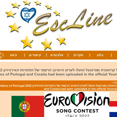
ה
|
|
|
|
|
|
בלוג
סקרים
אלבומים
קישורים
צ'אט
ל
os of Portugal and Croatia had been uploaded in the official You
>
קלטות הגיבוי של קרואטיה ופורטוגל הועלו לערוץ היוטיוב הרשמי של 
and Croatia had been uploaded in the official Youtu