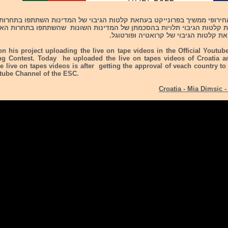
את קלטות הגיבוי של קרואטיה ופורטוגל.
n his project uploading the live on tape videos in the Official Youtub
g Contest. Today he uploaded the live on tapes videos of Croatia a
e live on tapes videos is after getting the approval of veach country t
utube Channel of the ESC.
Croatia - Mia Dimsic -