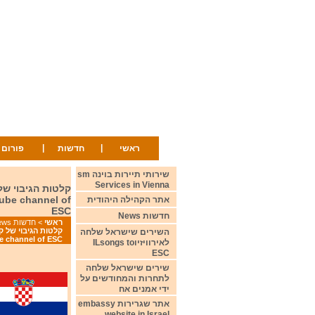
|
|
ראשי
חדשות
פורום
שירותי תיירות בוינה sm
Services in Vienna
tube channel of
אתר הקהילה היהודית
ESC
חדשות News
ראשי
>
חדשות News
השירים שישראל שלחה
be channel of ESC
לאירוויזיוILsongs to
ESC
שירים שישראל שלחה
לתחרות והמחודשים על
ידי אמנים אח
אתר שגרירות embassy
website in Israel