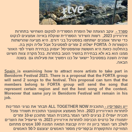
ספרד -
עקב הגעתה של הזמרת הספרדיה למקום השחישי בתחרות
אירוויזיון 2023, רשות השידור הספרדית שוקלת באיזה אמצעים לנקוט
כדי שיותר אומנים ישתתפו בפסטיבל בני דורם. היא מציעה שהרשתות
הקשורות ל- FORTA ישלחו 2 זמרים לפסטיבל אבל עליה וקוץ בה.
בהחלטה כזאת היא חוששת שהפסטיסל יעסוק בבחירת השיר לפי האזור
ממנו הוא בא ולא בבחירת בהשיר הטוב בתחרות. בכל מקרה צוות השיוט
שהיה השנה בפסטיבל יישאר על כנו וימשיך את פעילותו גם בשנה
הבאה.
Spain
is examining how to attract more artists to take part in
Benidorm Festival 2023. There is a proposal that the FORTA group
will send 2 songs to the festival. This proposal can turn that the
members belong to FORTA group will send the song that
represent certain region and not the best song of the contest.
Moreover that same jury in Benidorm Festival will remain in his
job.
ייון וקפריסין -
התוכנית ALL TOGETHER NOW תבחר את נציגי המדינות
לתחרות האירוויזיון 2023. החל מאמצע אוקטובר התוכנית תשודר ומכל
תכנית יעפילו 2 נציגים לחצי הגמר.בתכנית הגמר מתוכנן ש-10 זמרים
יתמוודו על כרטיס הכניסה לתחרות אירוויזיון 2023. מי שיעפיל את הזצרים
לשלב חצי הגמר ביוון זה יהיה קבוצת המאה המונה 100 אנשים מתחום
המוזיקה והתקשןרת ובקפריסין מספר האנשים יצוצצם ל-50 האנשים