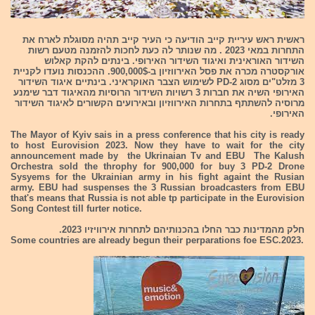
ראשית ראש עיריית קייב הודיעה כי העיר קייב תהיה מסוגלת לארח את
התחרות במאי 2023 . מה שנותר לה כעת לחכות להזמנה מטעם רשות
השידור האוראינית ואיגוד השידור האירופי. בינתים להקת קאלוש
אורקסטרה מכרה את פסל האירווזיון ב-900,000$. ההכנסות נועדו לקניית
3 מזלט"ים מסוג PD-2 לשימוש הצבר האוקראיני. בינתיים איגוד השידור
האירופי השיה את חברות 3 רשויות השידור הרוסיות מהאיגוד דבר שימנע
מרוסיה להשתתף בתחרות האירווזיון ובאירועים הקשורים לאיגוד השידור
האירופי.
The Mayor of Kyiv sais in a press conference that his city is ready
to host Eurovision 2023. Now they have to wait for the city
announcement made by the Ukrinaian Tv and EBU The Kalush
Orchestra sold the throphy for 900,000 for buy 3 PD-2 Drone
Sysyems for the Ukrainian army in his fight againt the Rusian
army. EBU had suspenses the 3 Russian broadcasters from EBU
that's means that Russia is not able tp participate in the Eurovision
Song Contest till furter notice.
חלק מהמדינות כבר החלו בהכנותיהם לתחרות אירוויזיו 2023.
Some countries are already begun their perparations foe ESC.2023.