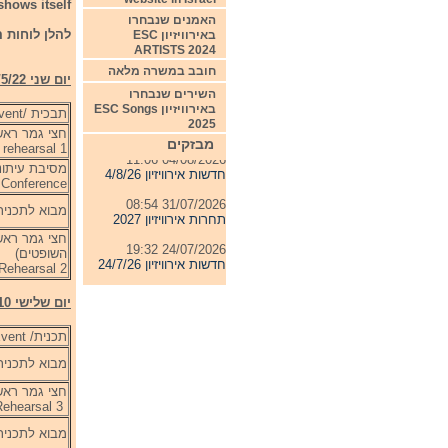
shows itself
האמנים שנבחרו
להלן לוחות הזמנים של הימים
באירוויזיון ESC
ARTISTS 2024
חובב במשרה מלאה
יום שני 9/5/22 Monday
השירים שנבחרו
באירוויזיון ESC Songs
תבכית /Event
2025
חצי גמר ראש
מבזקים
 rehearsal 1
04/08/2026 11:06
חדשות אירוויזיון 4/8/26
Conference
31/07/2026 08:54
מבוא לתכנית / Show
תחרות אירוויזיון 2027
חצי גמר ראשו
24/07/2026 19:32
השופטים)
חדשות אירוויזיון 24/7/26
 Rehearsal 2
23/07/2026 08:52
יום שלישי 10 מאי 2022 Tuesday
חדשות אירוויזיון 23/7/26
תכנית/ Event
מבוא לתכנית / Show
חצי גמר ראשו
Semi Final 1 - Dress Rehearsal 3
מבוא לתכנית / Show