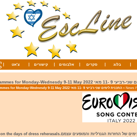
ה
|
|
|
|
|
|
בלוג
סקרים
אלבומים
קישורים
צ'אט
ל
The programmes for Monday-Wednesdy 9-11 M
Ne
>
התכנית לימים שני-רביעי 9 -11 מאי 2022 The programmes for Monday-Wednesdy 9-11 May
ובכן אנחנו בימים של החזרות הגנרליות והמופעים עצמם.ys of dress reherasals