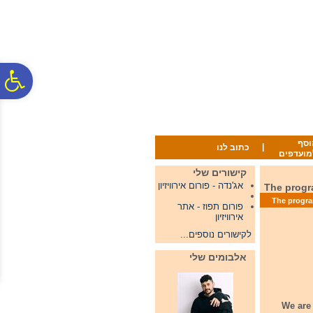
לתפריט
לתוכן
לתפריט
אתר
המרכזי
נגישות
פ
סר
וסף
|
כתוב לנו
מועדפים
נג
קישורים שלי
אג'נדה - פורום אירוויזיון
פורום תפוז - אתר
אירוויזיון
לקישורים נוספים...
אלבומים שלי
We are on the da