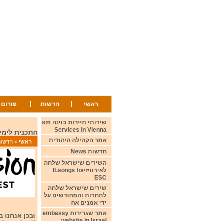
|
|
ראשי
חדשות
פורום
שירותי תיירות בוינה sm
Services in Vienna
התכנית לימים שני-רביעי 9 -11 מאי 2022 ay
אתר הקהילה היהודית
ראשי
>
חדשות ws
חדשות News
השירים שישראל שלחה
לאירוויזיוILsongs to
ESC
שירים שישראל שלחה
לתחרות והמחודשים על
ידי אמנים אח
אתר שגרירות embassy
website in Israel