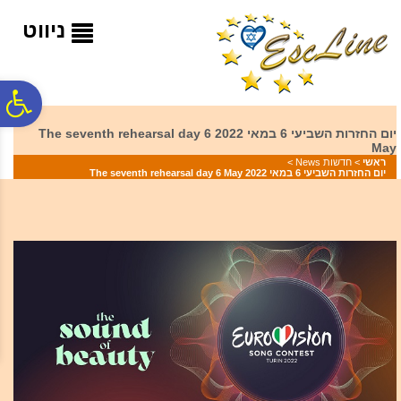
לתפריט
לתוכן
לתפריט
אתר
המרכזי
נגישות
ניווט
פ
יום החזרות השביעי 6 במאי 2022 The seventh rehearsal day 6
May
סר
ראשי
>
חדשות News
>
יום החזרות השביעי 6 במאי 2022 The seventh rehearsal day 6 May
נג