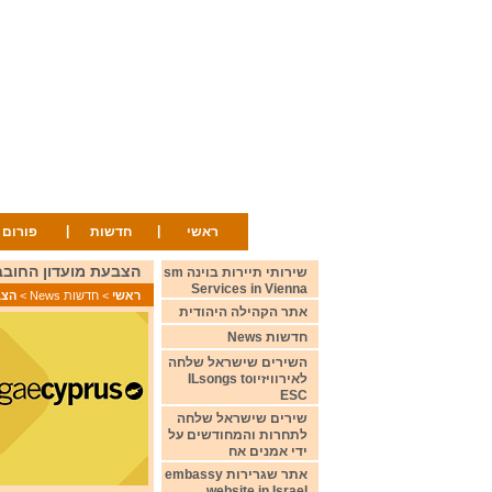
|
|
ראשי
חדשות
פורום
הצבעת מועדון החובבים הקפריסאי 2022 an Club
שירותי תיירות בוינה sm
Services in Vienna
ראשי
>
חדשות News
>
הצבעת מ
אתר הקהילה היהודית
חדשות News
השירים שישראל שלחה
לאירוויזיוILsongs to
ESC
שירים שישראל שלחה
לתחרות והמחודשים על
ידי אמנים אח
אתר שגרירות embassy
website in Israel