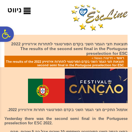
לתפריט
לתוכן
לתפריט
אתר
המרכזי
נגישות
ניווט
פ
תוצאות חצי הגמר השני בקדם הפורטוגזי לתחרות אירוויזיון 2022
The results of the second semi final in the Portuguse
סר
preselection for ESC
ראשי
>
חדשות News
>
תוצאות חצי הגמר השני בקדם הפורטוגזי לתחרות אירוויזיון 2022 The results of the
second semi final in the Portuguse preselection for ESC
נג
אתמול התקיים חצי הגמר השני בקדם הפורטוגזי תחרות אירוויזיון 2022.
Yesterday there was the second semi final in the Portuguese
preselection for ESC 2022.
בחצי הגמר השני הפורטוגזי השתתפו 10 שירים אבל רק 5 שירים מהם