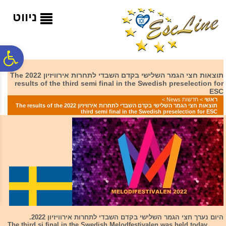
לתפריט
לתוכן
לתפריט
אתר
המרכזי
נגישות
ניווט
פ
תוצאות חצי הגמר השלישי בקדם השבדי לתחרות אירוויזיון 2022 The
results of the third semi final in the Swedish preselection for
סר
ESC
ראשי
>
חדשות News
>
תוצאות חצי הגמר השלישי בקדם השבדי לתחרות אירוויזיון 2022 The results of the
third semi final in the Swedish preselection for ESC
נג
היום נערך חצי הגמר השלישי בקדם השבדי לתחרות אירוויזיון 2022.
The third si final in the Swedish Melodfestivalen was held today.