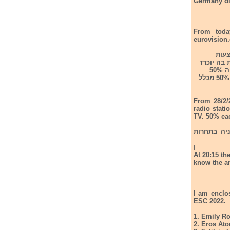
Germany dis
te themselves and their
eurovision
הקהל יוכל להצביע ברדיו ובטלוויזית ARD.ההצעות
20:15 יתכל שידור הוכנית בה יוכרז
מי הוא הזמר/ת שייצגו את גרמניה בתחרות אירוויזון 2022. משקל הצעת המאזינים ברדיו יהיה 50%
מכלל הקולות ןמשקל האנשים שיצביעו באפליקציה היעודית שפתחה הטלוויזיה גם כן יהווה 50% מכלל
From 28/2/2
radio stati
TV. 50% eac
מניה בתחרות
ן
At 20:15 th
know the a
I am enclo
ESC 2022.
1. Emily Ro
2. Eros At