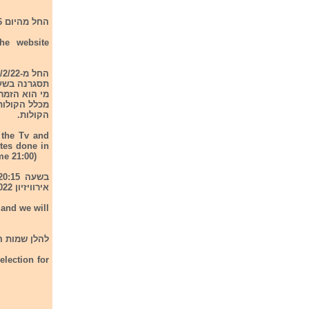
החל מהיום 6 הזמרים יתראיינו ויפיצו את השירם שלהם באתר ייעודי eurovision.de
הקולות.
o the Tv and
otes done in
me 21:00)
אירוויזיון 2022
 and we will
להלן שמות הש
lection for