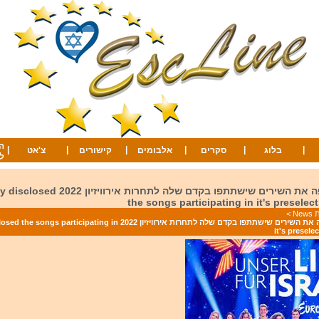
ה
|
|
|
|
|
|
בלוג
סקרים
אלבומים
קישורים
צ'אט
ל
גרמניה חשפה את השירים שישתתפו בקדם שלה לתחרות אי
the songs participating in it's preselec
Ne
>
גרמניה חשפה את השירים שישתתפו בקדם שלה לתחרות אירוויזיון 2022 icipating in
it's presele