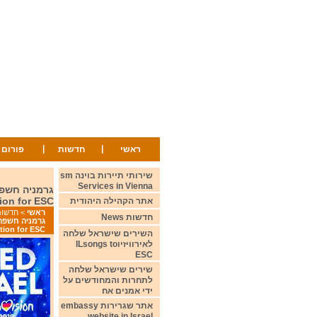
|
|
ראשי
חדשות
פורום
שירותי תיירות בוינה sm
Services in Vienna
tion for ESC
אתר הקהילה היהודית
ראשי
>
חדשות ws
חדשות News
ction for ESC
השירים שישראל שלחה
לאירוויזיוILsongs to
ESC
שירים שישראל שלחה
לתחרות והמחודשים על
ידי אמנים אח
אתר שגרירות embassy
website in Israel