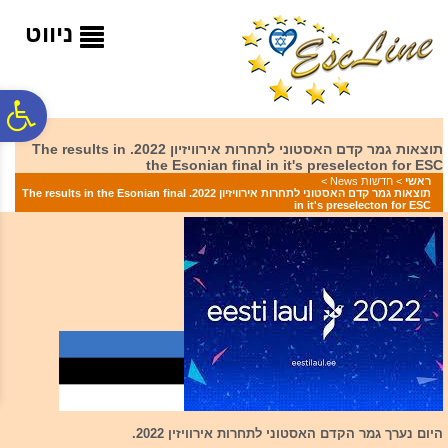
לתפריט
לתוכן
לתפריט
אתר
המרכזי
נגישות
ניווט
פ
תוצאות גמר קדם האסטוני לתחרות אירוויזיון 2022. The results in
the Esonian final in it's preselecton for ESC
סר
ראשי
>
חדשות News
>
תוצאות גמר קדם האסטוני לתחרות אירוויזיון 2022. The results in the Esonian final
in it's preselecton for ESC
נג
היום נערך גמר הקדם האסטוני לתחרות אירוויזין 2022.