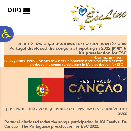
לתפריט
לתוכן
לתפריט
אתר
המרכזי
נגישות
ניווט
פ
פורטוגל חשפה את השירים המשתתפים בקדם שלה לתחרות
אירוויזיון 2022 Portugal disclosed the songs participating in
סר
it's preselection for ESC
ראשי
>
חדשות News
>
פורטוגל חשפה את השירים המשתתפים בקדם שלה לתחרות אירוויזיון 2022 Portugal
disclosed the songs participating in it's preselection for ESC
נג
פורטוגל חשפה היום את השירים שישתתפו בקדם שלה לתחרות אירוויזיון
2022.
Portugal disclosed today the songs participating in it'd Festival Da
Cancao - The Portuguese preselection for ESC 2022.