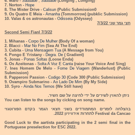
6. Maro -
Saudade , Saudade
(Longing , Longing)
7. Norton -
Hope
8. The Mister Drive -
Calisun
(Public Submission0
9. Os Quatro E Meia -
Amanha
(Tommorrow) (pubklic Submission)
10. Valas & os astronautas -
Odisseia
(Odyssey)
חצי גמר שני 7/3/22
Second Semi Fianl 7/3/22
1. Mihanas -
Corpo De Mulher
(Body Of a woman)
2. Blacci -
Mar No Fim
(Sea At The End)
3. Cubita -
Uma Mensagem Tua
(A Message from You)
4. Pongo E Yristany -
Degra. De
( Gradient)
5. Jonas -
Ponas Soltas
(Loose Enda)
6. Os Azeitonas -
Solta A Voz E Canta
(raise Your Voice And Sing)
7. Ines Homem De Melo -
Fome De Viagem
(Wanderlust) (Public
Submission)
8. Papperoni Passion -
Codigo 30
(Code 300 (Public Submission)
9. Ovampiro Submarino -
Ao Lado De Mim
(By My Side)
10. Syro -
Ainda Nos Temos
(We Still have)
ניתן להאזין לשירים על ידי לחיצה על שם השיר.
You can listen to the songs by cicking on song name.
בהצלחה לזמרים המתמודדים בשני חצאי הגמר בקדם הפורוטגזי
Festival da Cancao לתחרות אירוויזיון 2022.
Good Luck to the aartista participating in the 2 semi final in the
Portuguese preselection for ESC 2022.