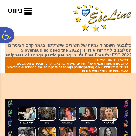
לתפריט
לתוכן
לתפריט
אתר
המרכזי
נגישות
ניווט
פ
סלובניה חשפה דוגמיות של השירים שישתתפו בגמר קדם הצעירים
הסלובנים לתחרות אירוויזיון 2022 Slovenia disclosed the
סר
snippets of songs participating in it's Ema Fres for ESC 2022
ראשי
>
חדשות News
>
סלובניה חשפה דוגמיות של השירים שישתתפו בגמר קדם הצעירים הסלובנים
לתחרות אירוויזיון 2022 Slovenia disclosed the snippets of songs participating
נג
in it's Ema Fres for ESC 2022