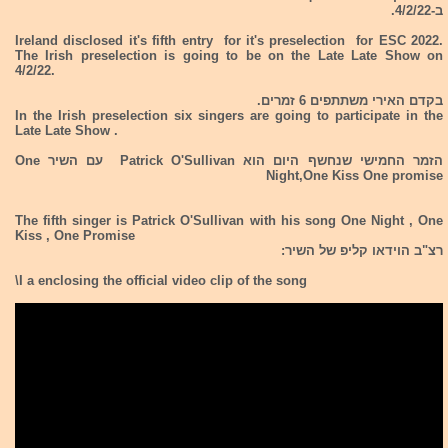
ב-4/2/22.
Ireland disclosed it's fifth entry for it's preselection for ESC 2022.
The Irish preselection is going to be on the Late Late Show on
4/2/22.
בקדם האירי משתתפים 6 זמרים.
In the Irish preselection six singers are going to participate in the
Late Late Show .
הזמר החמישי שנחשף היום הוא Patrick O'Sullivan עם השיר One
Night,One Kiss One promise
The fifth singer is Patrick O'Sullivan with his song One Night , One
Kiss , One Promise
רצ"ב הוידאו קליפ של השיר:
\I a enclosing the official video clip of the song