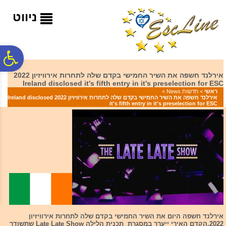
לתפריט
לתוכן
לתפריט
אתר
המרכזי
נגישות
ניווט
פ
אירלנד חשפה את השיר החמישי בקדם שלה לתחרות אירוויזיון 2022
Ireland disclosed it's fifth entry in it's preselection for ESC
סר
ראשי
>
חדשות News
>
אירלנד חשפה את השיר החמישי בקדם שלה לתחרות אירוויזיון 2022 Ireland disclosed
it's fifth entry in it's preselection for ESC
נג
אירלנד חשפה היום את השיר החמישי בקדם שלה לתחרות אירוויזיון
2022.הקדם האירי ייערך במסגרת תכנית הלילה Late Late Show שתשודר