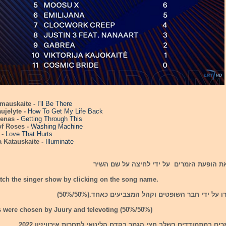
imauskaite -
I'll Be There
aujelyte -
How To Get My Life Back
Benas -
Getting Through This
of Roses -
Washing Machine
 -
Love That Hurts
a Katauskaite -
Illuminate
את הופעת הזמרים על ידי לחיצה על שם השיר
tch the singer show by clicking on the song name.
על ידי חבר השופטים וקהל המצביעים כאחד.(50%/50%)
s were chosen by Juury and televoting (50%/50%)
ם במתמודדים בשלב חצי הגמר בקדם הליטאי לתחרות אירוויזיון 2022.