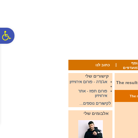
לתפריט
לתוכן
לתפריט
אתר
המרכזי
נגישות
פ
סר
וסף
|
כתוב לנו
מועדפים
נג
קישורים שלי
אג'נדה - פורום אירוויזיון
The results of the second h
פורום תפוז - אתר
אירוויזיון
The result
לקישורים נוספים...
אלבומים שלי