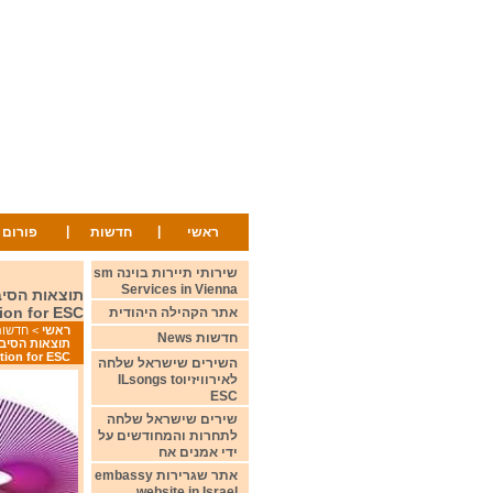
|
|
ראשי
חדשות
פורום
שירותי תיירות בוינה sm
Services in Vienna
ion for ESC
אתר הקהילה היהודית
ראשי
>
חדשות ws
חדשות News
tion for ESC
השירים שישראל שלחה
לאירוויזיוILsongs to
ESC
שירים שישראל שלחה
לתחרות והמחודשים על
ידי אמנים אח
אתר שגרירות embassy
website in Israel