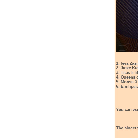
1. Ieva Zas
2. Juste Kr
3. Titas Ir 
4. Queens 
5. Moosu X
6. Emilijan
You can wa
The singer