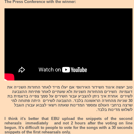
The Press Conference with the winner:
טוב יעשה איגוד השידור האירוופי אם יעלו מייד לאחר החזרות השנייה את
דוגמיות השירים מהחזרות השניות ולא שעתיים לאחר פתיחת ההצבעה
לשירים אחרת איך ניתן להצביע עבור השירים על סמך צפייה בדוגמית בת
30 שניות מהחזרה הראשונה בלבד. ההצבעה לשירים היתה פתוחה למי
שרצה ברחבי העולם ומספר המדינות שאתה רשאי לצבוע עבורן הוגבל
לשלוש מדינות בלבד.
I think it's better that EBU upload the snippets of the second
reherasls immediately and not 2 hours after the voting on line
begun. It's difficult to people to vote for the songs with a 30 seconds
snippets of the first rehearsals only.