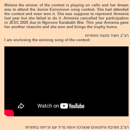
Melena the winner of the contest is playing on cello and her dream
was to attend the Junior Eorovision song contest. She had attended
the contest and even won it. She was suppose to represent Armenia
last year but she failed to do it .Armenia cancelled her participation
in JESC 2020 due to Ngorono Karabakh War. This year Armenia gave
her another chanche and she won and brings the trophy home.
רצ"ב השיר מנצח התחרות
I am enclosing the winning song of the contest:
רצ"ב מסיבת עיתונאים שנערכה עימה מייד עם זכייתה בתחרות