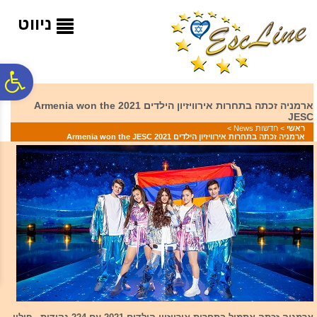
לתפריט
לתוכן
לתפריט
אתר
המרכזי
נגישות
ניווט
פ
ארמניה זכתה בתחרות אירוויזיון הילדים 2021 Armenia won the
JESC
סר
ראשי
>
חדשות News
>
ארמניה זכתה בתחרות אירוויזיון הילדים 2021 Armenia won the JESC
נג