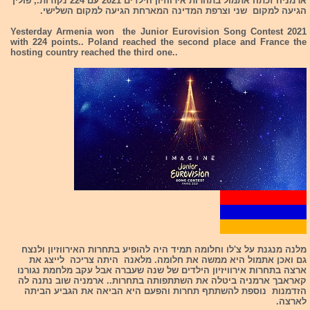
ארמניה זכתה אתמול בתחרות אירווזיון הילדים 2021 עם 224 נקודות., פולין
הגיעה למקום שני וצרפת המדינה המארחת הגיעה למקום השלישי.
Yesterday Armenia won the Junior Eurovision Song Contest 2021
with 224 points.. Poland reached the second place and France the
hosting country reached the third one..
מלנה מנגנת על צ'לו וחלומה תמיד היה להופיע בתחרות האירווזיון ולנצח
גם ואכן אתמול היא ממשה את חלומה. מלאנה היתה צריכה לייצג את
ארצה בתחרות אירוויזיון הילדים של שנה שעברה אבל עקב מלחמת נגורנו
קאראבך ארמניה ביטלה את השתתפותה בתחרות.. ארמניה שוב נתנה לה
הזדמנות נוספת להשתתף תחרות והפעם היא הביאה את הגביע הביתה
לארצה.