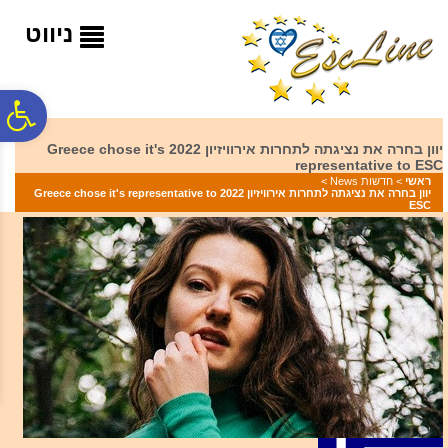
לתפריט
לתוכן
לתפריט
אתר
המרכזי
נגישות
ניווט
פ
יוון בחרה את נציגתה לתחרות אירוויזיון 2022 Greece chose it's
representative to ESC
סר
ראשי
>
חדשות News
>
יוון בחרה את נציגתה לתחרות אירוויזיון 2022 Greece chose it's representative to
ESC
נג