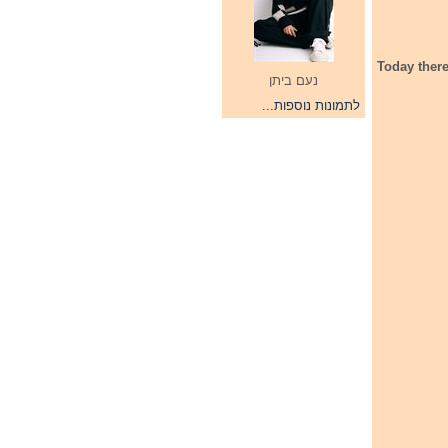
Today there
נעם ביתן
לתמונות נוספות...