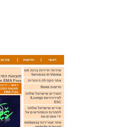
|
|
ראשי
חדשות
פורום
שירותי תיירות בוינה sm
Services in Vienna
an EMA Fres
אתר הקהילה היהודית
ראשי
>
חדשות ws
חדשות News
EMA Fres
השירים שישראל שלחה
לאירוויזיוILsongs to
ESC
שירים שישראל שלחה
לתחרות והמחודשים על
ידי אמנים אח
אתר שגרירות embassy
website in Israel