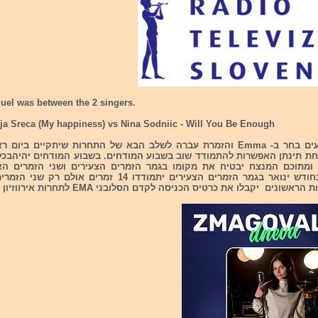
uel was between the 2 singers.
ja Sreca
(My happiness)
vs
Nina Sodniic - Will You Be Enough
קהל המצביעים בחר ב- Emma והזמרת עברה לשלב הבא של התחרות שיתקיים ביו
ת תינתן האפשרות להתמודד שוב בשבוע המודחים. בשבוע המודחים יהיהבכל 
מרים ומתוכם המנצח יבטיח את מקומו בגמר הזמרים הצעירים ושני הזמרים הא
מהתחרות. בחודש ינואר בגמר הזמרים הצעירים יתמודדו 14 זמרים אול
שונים יקבלו את כרטיס הכניסה לקדם הסלובני EMA לתחרות אירווזיון 2022.