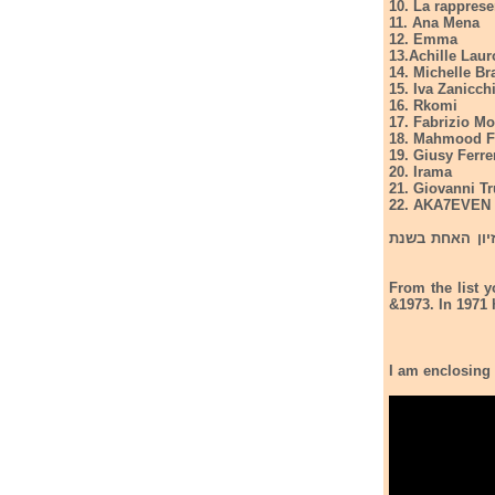
10. La rapprese
11. Ana Mena
12. Emma
13.Achille Laur
14. Michelle Br
15. Iva Zanicch
16. Rkomi
17. Fabrizio M
18. Mahmood F
19. Giusy Ferre
20. Irama
21. Giovanni T
22. AKA7EVEN
זיון האחת בשנת
From the list y
&1973. In 1971 h
I am enclosing