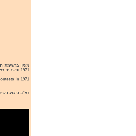
מעיון ברשימת הז
1971 והשנייה בשנת 1973. בתחרות האירווזיון בשנת 1971 הוא הגיע למקום החמישי.
Contests in 1971
רצ"ב ביצוע השיר