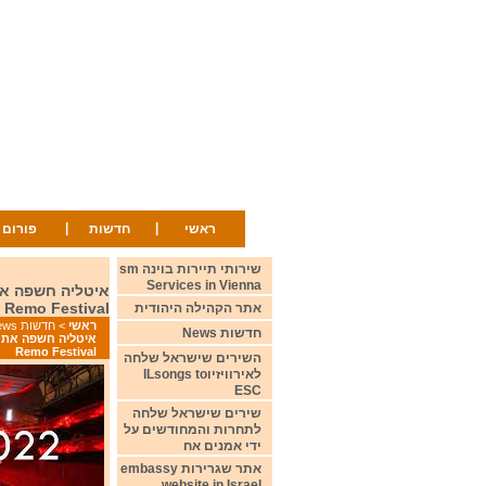
|
|
ראשי
חדשות
פורום
שירותי תיירות בוינה sm
Services in Vienna
n Remo Festival
אתר הקהילה היהודית
ראשי
>
חדשות News
חדשות News
Remo Festival
השירים שישראל שלחה
לאירוויזיוILsongs to
ESC
שירים שישראל שלחה
לתחרות והמחודשים על
ידי אמנים אח
אתר שגרירות embassy
website in Israel