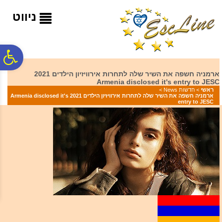
לתפריט
לתוכן
לתפריט
אתר
המרכזי
נגישות
ניווט
פ
ארמניה חשפה את השיר שלה לתחרות אירוויזיון הילדים 2021
Armenia disclosed it's entry to JESC
סר
ראשי
>
חדשות News
>
ארמניה חשפה את השיר שלה לתחרות אירוויזיון הילדים 2021 Armenia disclosed it's
entry to JESC
נג