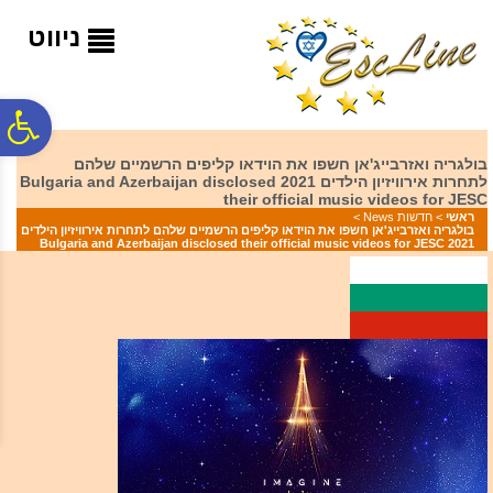
לתפריט
לתוכן
לתפריט
אתר
המרכזי
נגישות
ניווט
פ
בולגריה ואזרבייג'אן חשפו את הוידאו קליפים הרשמיים שלהם
לתחרות אירוויזיון הילדים 2021 Bulgaria and Azerbaijan disclosed
סר
their official music videos for JESC
ראשי
>
חדשות News
>
בולגריה ואזרבייג'אן חשפו את הוידאו קליפים הרשמיים שלהם לתחרות אירוויזיון הילדים
2021 Bulgaria and Azerbaijan disclosed their official music videos for JESC
נג