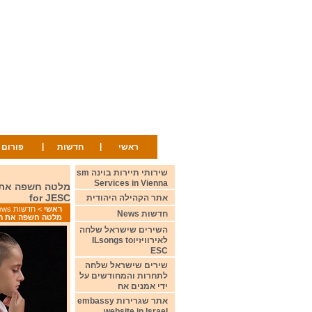
|
|
ראשי
חדשות
פורום
שירותי תיירות בוינה sm
Services in Vienna
for JESC
אתר הקהילה היהודית
ראשי
>
חדשות News
חדשות News
מלטה חשפה את הוידאו הרשמי שלה ל
השירים שישראל שלחה
לאירוויזיוILsongs to
ESC
שירים שישראל שלחה
לתחרות והמחודשים על
ידי אמנים אח
אתר שגרירות embassy
website in Israel