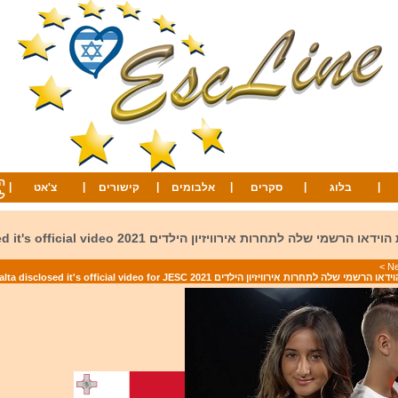
ה
|
|
|
|
|
|
בלוג
סקרים
אלבומים
קישורים
צ'אט
ל
מלטה חשפה את הוידאו הרשמי שלה לתחרות אירוויזיון הילדים 
>
תחרות אירוויזיון הילדים 2021 Malta disclosed it's official video for JESC