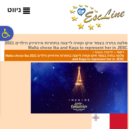
לתפריט
לתוכן
לתפריט
אתר
המרכזי
נגישות
ניווט
פ
מלטה בחרה בצמד איקו וקאיה לייצגה בתחרות אירוויזיון הילדים 2021
Malta chose Ika and Kaya to represent her in JESC
סר
ראשי
>
חדשות News
>
מלטה בחרה בצמד איקו וקאיה לייצגה בתחרות אירוויזיון הילדים 2021 Malta chose Ika
and Kaya to represent her in JESC
נג