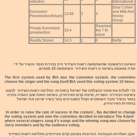
selection
International
Izhar Cohen
Eurovision
and Milk And
13.68
2
5
Preselection(Kdam)
Honey
Group
Reached
Private Eurovision
19.4
-
the 7 th
-
preselection
place
Reality Shows
14.5
1
6
Netta
השיטה הראשונה שהשתמשה רשות השידור היה בחירת הזמר והשיר על ידי
ועדה מטעמה.בשיטה זו רשות השידור השתמשה 10 פעמים.
The first system used by IBA was the commitee system. the commitee
choose the singer and the song itself.IBA used this voting system 10 times.
כדי לעלות את אחוזי ההצלחה של ישראל בתחרות החליטה רשות השידור לנקוט
בשיטת הבחירה השנייה, שיטת קדם האירווזיון. בשיטה הזאת שוב הועדה בחרה
בזמר ובשיר וחבר השופטים וקהל המצביעים בחר בשיר שייצג את ישראל
בתחרות האירוויזיון.
In order to raise the rate of sucess in the contest , Iba decided to change
the voting system and now the commitee decided to introduce The Kdam'
where several singers sang it's songs and the winning song was chosen by
Jurry members and by the audience voting.
עקב העלויות הגבוהות הכרוכות בארגון קדם האירווזיון החליטה רשות השידור