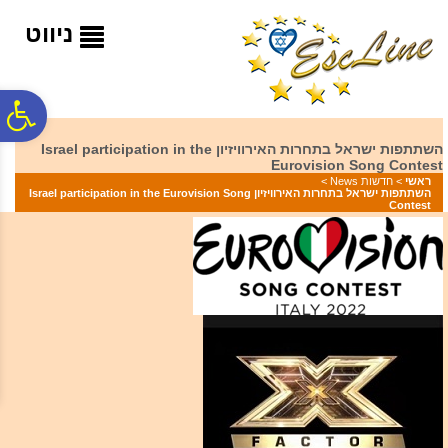
לתפריט
לתוכן
לתפריט
אתר
המרכזי
נגישות
ניווט
פ
השתתפות ישראל בתחרות האירוויזיון Israel participation in the
Eurovision Song Contest
סר
ראשי
>
חדשות News
>
השתתפות ישראל בתחרות האירוויזיון Israel participation in the Eurovision Song
Contest
נג