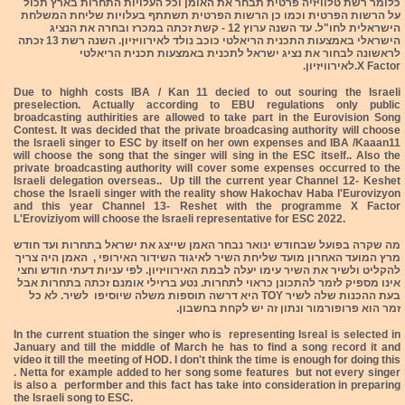
כלומר רשת טלוויזיה פרטית תבחר את האומן וכל העלויות התחרות בארץ תכול
על הרשות הפרטית וכמו כן הרשות הפרטית תשתתף בעלויות שליחת המשלחת
הישראלית לחו"ל. עד השנה ערוץ 12 - קשת זכתה במכרז ובחרה את הנציג
הישראלי באמצעות התכנית הריאלטי כוכב נולד לאירוויזיון. השנה רשת 13 זכתה
לראשונה לבחור את נציג ישראל לתכנית באמצעות תכנית הריאלטי
X Factor.לאירוויזיון.
Due to highh costs IBA / Kan 11 decied to out souring the Israeli
preselection. Actually according to EBU regulations only public
broadcasting authirities are allowed to take part in the Eurovision Song
Contest. It was decided that the private broadcasing authority will choose
the Israeli singer to ESC by itself on her own expenses and IBA /Kaaan11
will choose the song that the singer will sing in the ESC itself.. Also the
private broadcasting authority will cover some expenses occurred to the
Israeli delegation overseas.. Up till the current year Channel 12- Keshet
chose the Israeli singer with the reality show Hakochav Haba l'Eurovizyon
and this year Channel 13- Reshet with the programme X Factor
L'Eroviziyom will choose the Israeli representative for ESC 2022.
מה שקרה בפועל שבחודש ינואר נבחר האמן שייצג את ישראל בתחרות ועד חודש
מרץ המועד האחרון מועד שליחת השיר לאיגוד השידור האירופי , האמן היה צריך
להקליט ולשיר את השיר עימו יעלה לבמת האירוויזיון. לפי עניות דעתי חודש וחצי
אינו מספיק לזמר להתכונן כראוי לתחרות. נטע ברזילי אומנם זכתה בתחרות אבל
בעת ההכנות שלה לשיר TOY היא דרשה תוספות משלה שיוסיפו לשיר. לא כל
זמר הוא פרופורמור ונתון זה יש לקחת בחשבון.
In the current stuation the singer who is representing Isreal is selected in
January and till the middle of March he has to find a song record it and
video it till the meeting of HOD. I don't think the time is enough for doing this
. Netta for example added to her song some features but not every singer
is also a performber and this fact has take into consideration in preparing
the Israeli song to ESC.