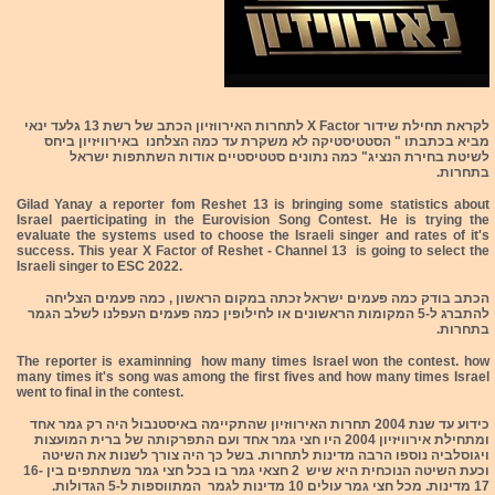
לקראת תחילת שידור X Factor לתחרות האירווזיון הכתב של רשת 13 גלעד ינאי
מביא בכתבתו " הסטטיסטיקה לא משקרת עד כמה הצלחנו באירוויזיון ביחס
לשיטת בחירת הנציג" כמה נתונים סטטיסטיים אודות השתתפות ישראל
בתחרות.
Gilad Yanay a reporter fom Reshet 13 is bringing some statistics about
Israel paerticipating in the Eurovision Song Contest. He is trying the
evaluate the systems used to choose the Israeli singer and rates of it's
success. This year X Factor of Reshet - Channel 13 is going to select the
Israeli singer to ESC 2022.
הכתב בודק כמה פעמים ישראל זכתה במקום הראשון , כמה פעמים הצליחה
להתברג ל-5 המקומות הראשונים או לחילופין כמה פעמים העפלנו לשלב הגמר
בתחרות.
The reporter is examinning how many times Israel won the contest. how
many times it's song was among the first fives and how many times Israel
went to final in the contest.
כידוע עד שנת 2004 תחרות האירווזיון שהתקיימה באיסטנבול היה רק גמר אחד
ומתחילת אירוויזיון 2004 היו חצי גמר אחד ועם התפרקותה של ברית המועצות
ויגוסלביה נוספו הרבה מדינות לתחרות. בשל כך היה צורך לשנות את השיטה
וכעת השיטה הנוכחית היא שיש 2 חצאי גמר בו בכל חצי גמר משתתפים בין 16-
17 מדינות. מכל חצי גמר עולים 10 מדינות לגמר המתווספות ל-5 הגדולות.