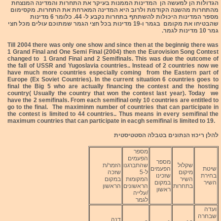
הגדולות הן למעשה הן המדינות הממנות בעיקר את התחרות והמדינה המנצחת
מהתחרות מהשנה הקודמת ולרוב היא המדינה המארחת את התחרות. מקסימום
מספר המדינות היכולות להשתתף בתחרות נקבע ל- 44. כלומר 6 מדינות
שהבטיחו את מקומם בגמר ו-19 מדינות בכל חצי הגמר שמתוכם עולים מכל חצי
גמר 10 מדינות לגמר.
Till 2004 there was only one show and since then at the beginnig there was
1 Grand Final and One Semi Final (2004) then the Eurovision Song Contest
changed to 1 Grand Final and 2 Semifinals. This was due the outcome of
the fall of USSR and Yugoslavia countries.. Instead of 2 countries now we
have much more countries especially coming from the Eastern part of
Europe (Ex Soviet Countries). In the current situation 6 countries goes to
final the Big 5 who are actually financing the contest and the hosting
country( Usually the country that won the contest last year). Today we
have the 2 semifinals. From each semifinal only 10 countries are entitled to
go to the final. The maximinm number of countries that can participate in
the contest is limited to 44 countries.. Thus means in every semifinal the
maximum countries that can participate in eacgh semifinal is limited to 19.
להלן ריכוז הנתונים בטבלה הסטטיסטית
מספר
הפעמים
מספר
שקלול
שהתברגנו
הזמר/ת
שיטת
הפעמים
מיקום
ל-5
שזכה
בחירת
שזכינו
השיר
המקומות
במקום
השיר
במקום
בתחרות
הראשונים
הראשון
ראשון
/עלייה
לגמר
ועדה
שבחרה
דנה