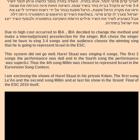
לערוך קדם פרטי לזמר. אותו בחרה. הועדה בחרה בזמר כלשהו וניתן לזמר לשיר
3-4 שירים והקהל בבית בחר בשיר עצמו. השיטה הזאת אינה הוכיחה את עצמה
וראו את מקרה הראל סקעת.. הראל סקעת נבחר על ידי רשות השידור לייצג את
ישראל ונערך לו קדם פרטי. בשלושת השירים הראשונים התפאורה היתה דלה
אבל כשהגיע לשיר את השיר מילים הרש/ת השקיעה בתפאורה ולבסוף השיר ייצג
את ישראל בתחרות.
Due to high cost occurred to IBA , IBA decided to change the method and
make a internal(private) preselection for the singer. IBA chose the singer
and he have to sing 3-4 songs and the audience choose the winning sing
that he is going to represent Israel in the ESC.
This system did not go well. Harel Skaat was singing 4 songs. The first 3
songs the performance was dull and in the fourth song the performance
was superb.l. Thus the 4th song Milim was chosen to represent Israel in the
Eurovision Song Contest.
I am enclosing the shows of Harel Skaat in his private Kdam. The first song
Le'An and the second song Milim and at last his show in the Grand Final of
the ESC 2010 itself.