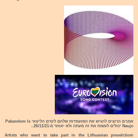
אמנים הרוצים להגיש את המועמדות שלהם לקדם הליטאי Pabandom Is
Naujo יכולים לעשות את זה מעתה ולא יאוחר מ-26/11/21..
Artists who want to take part in the Lithuanian preselctiom