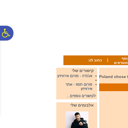
לתפריט
לתוכן
לתפריט
אתר
המרכזי
נגישות
פ
סר
וסף
|
כתוב לנו
מועדפים
נג
קישורים שלי
אג'נדה - פורום אירוויזיון
Poland chose today it's representa
פורום תפוז - אתר
אירוויזיון
לקישורים נוספים...
אלבומים שלי