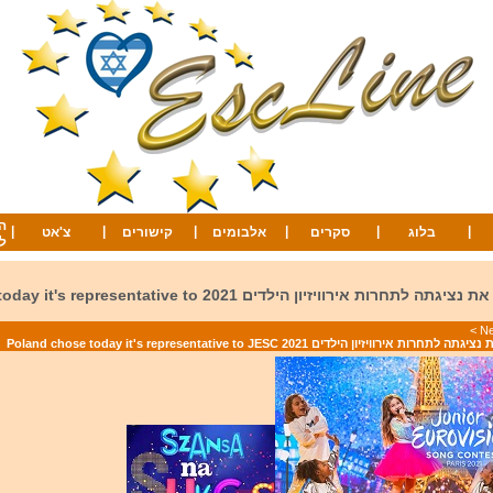
ה
|
|
|
|
|
|
בלוג
סקרים
אלבומים
קישורים
צ'אט
ל
פולין בחרה היום את נציגתה לתחרות אירוויזיון הילדים 2021 tive to
>
וויזיון הילדים 2021 Poland chose today it's representative to JESC