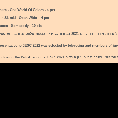
hera - One World Of Colors - 4 pts
lik Skirski - Open Wide - 4 pts
ames - Somebody - 10 pts
resentative to JESC 2021 was selected by televoting and members of jur
ת אירווזיון הילדים 2021. i am enclosing the Polish song to JESC