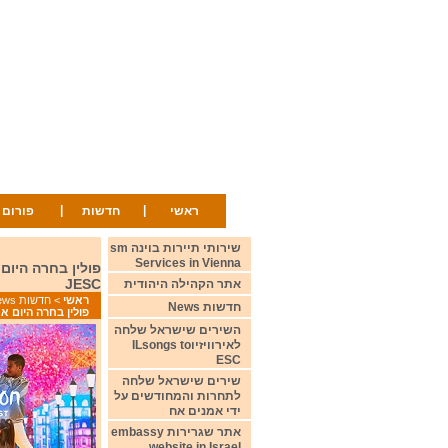
|
|
ראשי
חדשות
פורום
שירותי תיירות בוינה sm
Services in Vienna
JESC
אתר הקהילה היהודית
ראשי
>
חדשות News
חדשות News
פולין בחרה היום את נציגתה לתחרות איר
השירים שישראל שלחה
לאירוויזיוILsongs to
ESC
שירים שישראל שלחה
לתחרות והמחודשים על
ידי אמנים אח
אתר שגרירות embassy
website in Israel