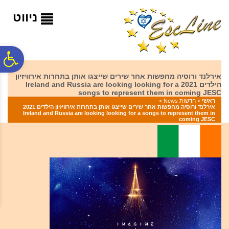
לתפריט
לתוכן
לתפריט
אתר
המרכזי
נגישות
ניווט
פ
אירלנד ורוסיה מחפשות אחר שירים שייצגו אותן בתחרות אירוויזיון
הילדים 2021 Ireland and Russia are looking looking for a
סר
songs to represent them in coming JESC
ראשי
>
חדשות News
>
אירלנד ורוסיה מחפשות אחר שירים שייצגו אותן בתחרות אירוויזיון הילדים 2021
Ireland and Russia are looking looking for a songs to represent them in
נג
coming JESC