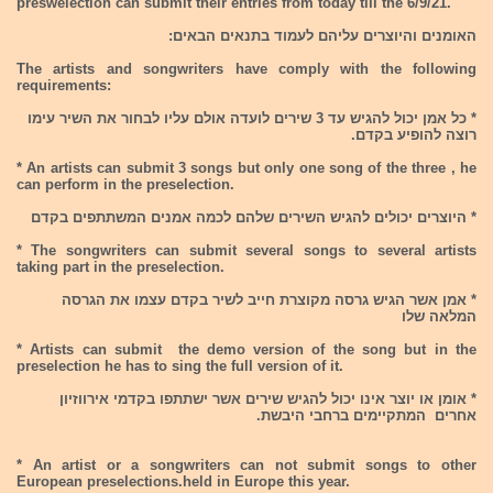
preswelection can submit their entries from today till the 6/9/21.
האומנים והיוצרים עליהם לעמוד בתנאים הבאים:
The artists and songwriters have comply with the following
requirements:
* כל אמן יכול להגיש עד 3 שירים לועדה אולם עליו לבחור את השיר עימו
רוצה להופיע בקדם.
* An artists can submit 3 songs but only one song of the three , he
can perform in the preselection.
* היוצרים יכולים להגיש השירים שלהם לכמה אמנים המשתתפים בקדם
* The songwriters can submit several songs to several artists
taking part in the preselection.
* אמן אשר הגיש גרסה מקוצרת חייב לשיר בקדם עצמו את הגרסה
המלאה שלו
* Artists can submit the demo version of the song but in the
preselection he has to sing the full version of it.
* אומן או יוצר אינו יכול להגיש שירים אשר ישתתפו בקדמי אירווזיון
אחרים המתקיימים ברחבי היבשת.
* An artist or a songwriters can not submit songs to other
European preselections.held in Europe this year.