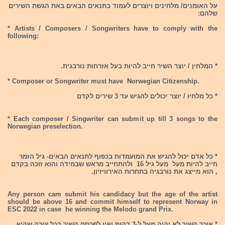
על האומנים/ מלחינים ויוצרים לעמוד בתנאים הבאים באת הגשת השירים
שלהם:
* Artists / Composers / Songwriters have to comply with the
following:
* המלחין / יוצר השיר חייב להיות בעל אזרחות נורבגית.
* Composer or Songwriter must have Norwegian Citizenship.
* כל מלחיו / יוצר יכולים להגיש עד 3 שירים לקדם
* Each composer / Singwriter can submit up till 3 songs to the
Norwegian preselection.
* כל אדם יכול להגיש את המועמדות בכפוף לתנאים הבאים- גיל הזמר
חייב להיות מעל מעל גיל 16 ולהתחייב מראש שבמידה והוא זוכה בקדם
, הוא מייצג את נורבגיה בתחרות האירוויזיון.
Any person cam submit his candidacy but the age of the artist
should be above 16 and commit himself to represent Norway in
ESC 2022 in case he winning the Melodo grand Prix.
* אורך השיר לא יהיה מעל ל-3 דקות ואין לפרסם השיר בכל צורה שהיא