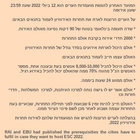
המועד האחרון להגשת מועמדות הערים הוא 12 ביולי 2022 שעה 23:59
שעון אירופה
על הערים הרוצות לארח את תחרות האירווזיון לעמוד בתנאים הבאים:
* שדה תעופה בינלאומי בטווח של 90 דקות נסיעה מאולם האירוח.
* 2000 חדרי אירוח בקרבת אולם התחרות
* אולם היכול לארחת אירועים בסדר גודל של תחרות האירווזיון
האולם עצמו חייב לעמוד בתנאים הבאים:
* אולם היכול להכיל 8,000-10,000 אנשים בעת ובעונה אחת. מספר
האנשים הנ"ל מהווה 70% ממה שהאולם יכול להכיל באירוע רגיל.
* אולם ממוזג 24 שעות ביממה.
* אולם אשר יש לו גישה נוחה למרכז העיתנות, למרכז המשלחות , חדרי
חזרות וכו
* האולם חייב להיות זמין 6 שבועות לפני תחילת התחרות, שבועיים בעת
התחרות עצמה ושבוע לאחר מכן לשם פינוי הציוד ממנו.
בהצלחה לערים הרוצות להגיש את המועמדות שלהם לאירוח תחרות
אירוויזיון 2022.
RAI and EBU had published the prerequisities the cities have to
fulfil in case they want to host ESC 2022.