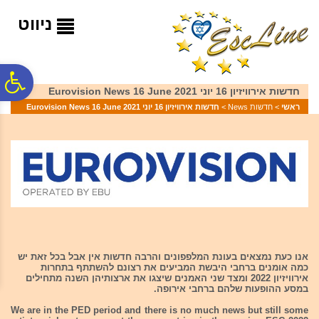
לתפריט
לתוכן
לתפריט
אתר
המרכזי
נגישות
ניווט
פ
חדשות אירוויזיון 16 יוני 2021 Eurovision News 16 June
ראשי
>
חדשות News
>
חדשות אירוויזיון 16 יוני 2021 Eurovision News 16 June
סר
נג
אנו כעת נמצאים בעונת המלפפונים והרבה חדשות אין אבל בכל זאת יש
כמה אומנים ברחבי היבשת המביעים את רצונם להשתתף בתחרות
אירוויזיון 2022 ומצד שני האמנים שיצגו את ארצותיהן השנה מתחילים
במסע ההופעות שלהם ברחבי אירופה.
We are in the PED period and there is no much news but still some