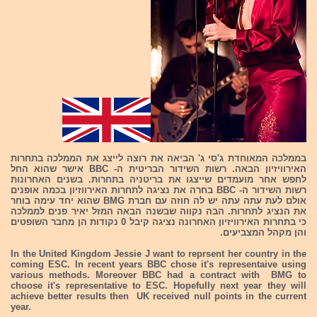
בממלכה המאוחדת ג'סי ג' הביאה את רוצה לייצג את הממלכה בתחרות
האירוויזיון הבאה. רשות השידור הבריטית ה- BBC אישר שהוא החל
לחפש אחר מועמדים שייצגו את בריטניה בתחרות. בשנים האחרונות
רשות השידור ה- BBC בחרה את נציגה לתחרות האירווזיון בכמה אופנים
אולם לעת עתה עתה יש לה חוזה עם חברת BMG שהוא יחד עימה בוחר
את הנציג לתחרות. הבה נקווה שבשנה הבאה המזל יאיר פנים לממלכה
כי בתחרות האירוויזיון האחרונה נציגה קיבל 0 נקודות הן מחבר השופטים
והן מקהל המצביעים.
In the United Kingdom Jessie J want to reprsent her country in the
coming ESC. In recent years BBC chose it's representaive using
various methods. Moreover BBC had a contract with BMG to
choose it's representative to ESC. Hopefully next year they will
achieve better results then UK received null points in the current
year.