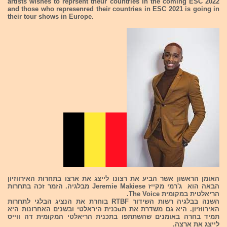
artists wishes to reprsent theur countries in the coming ESC 2022
and those who represenred their countries in ESC 2021 is going in
their tour shows in Europe.
האומן הראשון אשר הביע את רצונו לייצג את ארצו בתחרות האירווזיון
הבאה הוא ג'רמי מקייז Jeremie Makiese מבלגיה. הזמר זכה בתחרות
הריאלטית במקומית The Voice.
השנה בבלגיה רשות השידור RTBF בוחרת את הנציג הבלגי לתחרות
האירווזיון. היא גם משדרת את תuכנית היראלטי ובשנים האחרונות היא
תמיד בחרה באומנים שהשתתפו בתכנית הריאלטי המקומית דה ווייס
לייצג את ארצה.