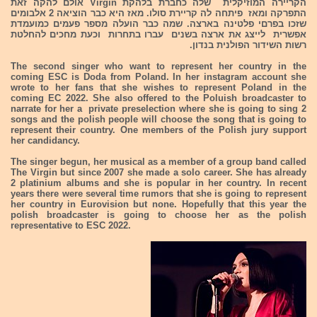
הקריירה המוזיקלית שלה כחברת בלהקת Virgin אולם להקה זאת
התפרקה ומאז פיתחה לה קריירת סולו. מאז היא כבר הוציאה 2 אלבומים
שזכו בפרםי פלטינה בארצה. שמה כבר הועלה מספר פעמים כמועמדת
אפשרית לייצג את ארצה בשנים עברו בתחרות וכעת מחכים להחלטת
רשות השידור הפולנית בנדון.
The second singer who want to represent her country in the
coming ESC is Doda from Poland. In her instagram account she
wrote to her fans that she wishes to represent Poland in the
coming EC 2022. She also offered to the Poluish broadcaster to
narrate for her a private preselection where she is going to sing 2
songs and the polish people will choose the song that is going to
represent their country. One members of the Polish jury support
her candidancy.
The singer begun, her musical as a member of a group band called
The Virgin but since 2007 she made a solo career. She has already
2 platinium albums and she is popular in her country. In recent
years there were several time rumors that she is going to represent
her country in Eurovision but none. Hopefully that this year the
polish broadcaster is going to choose her as the polish
representative to ESC 2022.