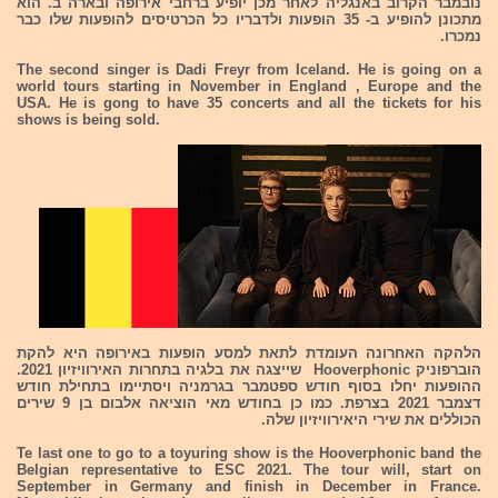
נובמבר הקרוב באנגליה לאחר מכן יופיע ברחבי אירופה ובארה"ב. הוא
מתכונן להופיע ב- 35 הופעות ולדבריו כל הכרטיסים להופעות שלו כבר
נמכרו.
The second singer is Dadi Freyr from Iceland. He is going on a
world tours starting in November in England , Europe and the
USA. He is gong to have 35 concerts and all the tickets for his
shows is being sold.
הלהקה האחרונה העומדת לתאת למסע הופעות באירופה היא להקת
הוברפוניק Hooverphonic שייצגה את בלגיה בתחרות האירוויזיון 2021.
ההופעות יחלו בסוף חודש ספטמבר בגרמניה ויסתיימו בתחילת חודש
דצמבר 2021 בצרפת. כמו כן בחודש מאי הוציאה אלבום בן 9 שירים
הכוללים את שירי היאירוויזיון שלה.
Te last one to go to a toyuring show is the Hooverphonic band the
Belgian representative to ESC 2021. The tour will, start on
September in Germany and finish in December in France.