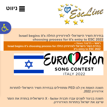
לתפריט
לתוכן
לתפריט
אתר
המרכזי
נגישות
ניווט
פ
בחירת השיר הישראלי לאירוויזיון החלה Israel begins it's
choosing process for it's entry to ESC 2022
סר
ראשי
>
חדשות News
>
בחירת השיר הישראלי לאירוויזיון החלה Israel begins it's choosing process for
it's entry to ESC 2022
נג
השנה האמת אין לנו PED ומתחילים בבחירת השיר הישראלי לתחרות
אירוויזיון 2022.
השנה בניגוד לשנים עברו תכנית X - factor הישראלית בוחרת את הזמר
שייצג את ישראל בתחרות האירוויזיון.