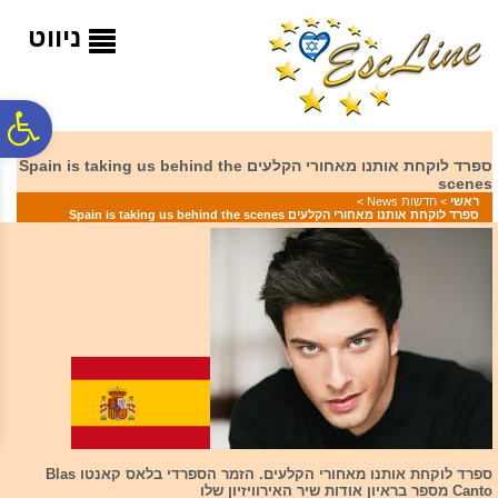
לתפריט
לתוכן
לתפריט
נגישות
המרכזי
אתר
ניווט
ח
ספרד לוקחת אותנו מאחורי הקלעים Spain is taking us behind the
scenes
גל
>
חדשות News
>
ראשי
ספרד לוקחת אותנו מאחורי הקלעים Spain is taking us behind the scenes
ות
ספרד לוקחת אותנו מאחורי הקלעים. הזמר הספרדי בלאס קאנטו Blas
Canto מספר בראיון אודות שיר האירוויזיון שלו