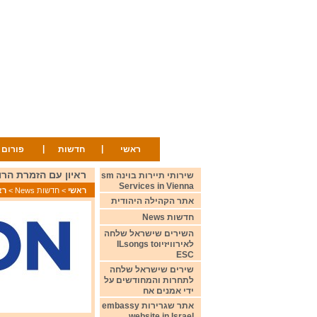
|
|
ראשי
חדשות
פורום
ראיון עם הזמרת הרומניה rviews the Romanian singer
שירותי תיירות בוינה sm
Services in Vienna
ראשי
>
חדשות News
>
ראיון
אתר הקהילה היהודית
חדשות News
השירים שישראל שלחה
לאירוויזיוILsongs to
ESC
שירים שישראל שלחה
לתחרות והמחודשים על
ידי אמנים אח
אתר שגרירות embassy
website in Israel