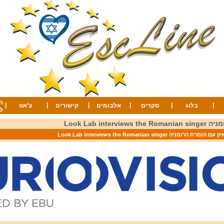
ה
|
|
|
|
|
|
בלוג
סקרים
אלבומים
קישורים
צ'אט
ל
Look Lab inte
 עם הזמרת הרומניה Look Lab interviews the Romanian singer