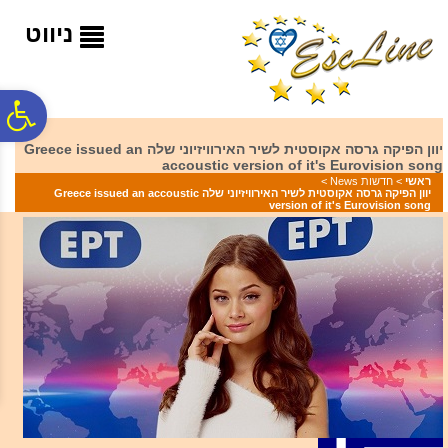
לתפריט
לתוכן
לתפריט
אתר
המרכזי
נגישות
ניווט
פ
יוון הפיקה גרסה אקוסטית לשיר האירוויזיוני שלה Greece issued an
accoustic version of it's Eurovision song
סר
ראשי
>
חדשות News
>
יוון הפיקה גרסה אקוסטית לשיר האירוויזיוני שלה Greece issued an accoustic
version of it's Eurovision song
נג