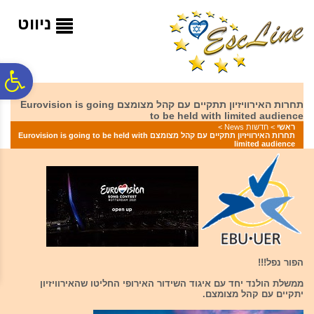
לתפריט
לתוכן
לתפריט
אתר
המרכזי
נגישות
ניווט
פ
תחרות האירוויזיון תתקיים עם קהל מצומצם Eurovision is going
to be held with limited audience
סר
ראשי
>
חדשות News
>
תחרות האירוויזיון תתקיים עם קהל מצומצם Eurovision is going to be held with
limited audience
נג
הפור נפל!!!
ממשלת הולנד יחד עם איגוד השידור האירופי החליטו שהאירוויזיון
יתקיים עם קהל מצומצם.